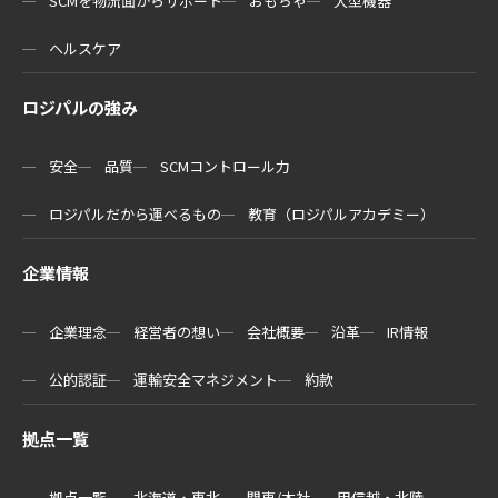
SCMを物流⾯からサポート
おもちゃ
大型機器
ヘルスケア
ロジパルの強み
安全
品質
SCMコントロール力
ロジパルだから運べるもの
教育（ロジパルアカデミー）
企業情報
企業理念
経営者の想い
会社概要
沿革
IR情報
公的認証
運輸安全マネジメント
約款
拠点一覧
拠点一覧
北海道・東北
関東/本社
甲信越・北陸